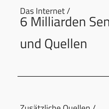
Das Internet /
6 Milliarden Se
und Quellen
Zusätzliche Quellen /