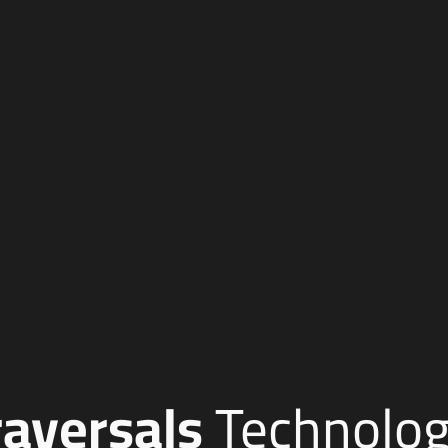
raversals
Technolog