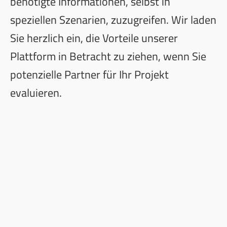
benötigte Informationen, selbst in
speziellen Szenarien, zuzugreifen. Wir laden
Sie herzlich ein, die Vorteile unserer
Plattform in Betracht zu ziehen, wenn Sie
potenzielle Partner für Ihr Projekt
evaluieren.
Darüber hinaus sind wir uns bewusst, wie
wichtig die Einhaltung von
Datenschutzgesetzen wie der DSGVO ist.
Wir behandeln Rohdaten, einschließlich
persönlicher Informationen, äußerst